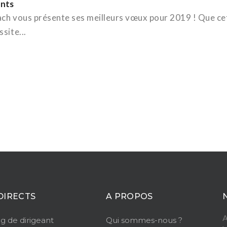
nts
oach vous présente ses meilleurs vœux pour 2019 ! Que ce
site...
DIRECTS
A PROPOS
A
g de dirigeant
Qui sommes-nous ?