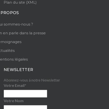
Plan du site (XML)
 PROPOS
ui sommes-nous ?
n en parle dans la presse
émoignages
tualités
entions légales
NEWSLETTER
Abonnez-vous à notre Newsletter
Votre Email*
Votre Nom