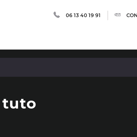
06 13 40 19 91
CON
 tuto