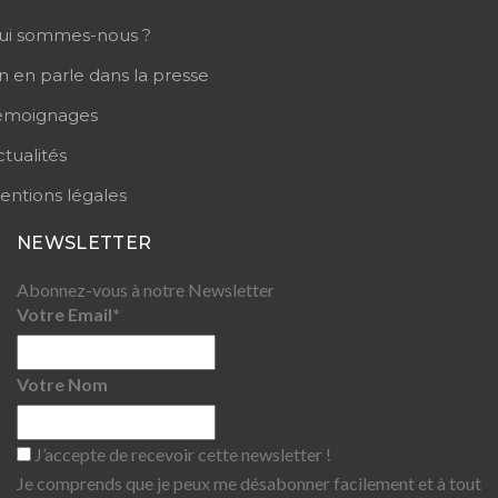
ui sommes-nous ?
n en parle dans la presse
émoignages
tualités
entions légales
NEWSLETTER
Abonnez-vous à notre Newsletter
Votre Email*
Votre Nom
J’accepte de recevoir cette newsletter !
Je comprends que je peux me désabonner facilement et à tout