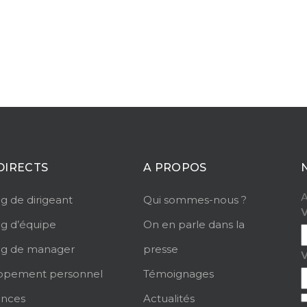
DIRECTS
A PROPOS
A
g de dirigeant
Qui sommes-nous ?
V
g d’équipe
On en parle dans la
ng de manager
presse
ppement personnel
Témoignages
ences
Actualités