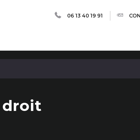
06 13 40 19 91
CON
 droit