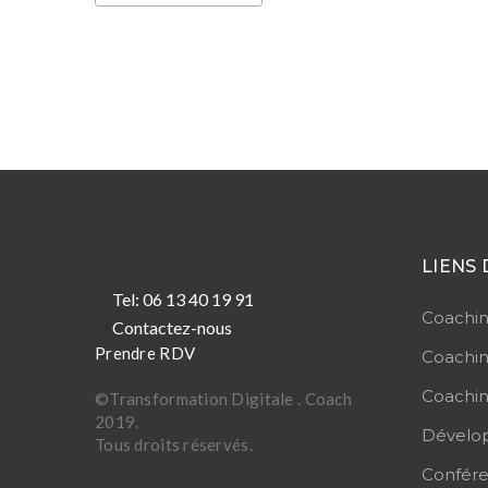
LIENS 
Tel: 06 13 40 19 91
Coachin
Contactez-nous
Prendre RDV
Coachin
Coachi
©Transformation Digitale . Coach
2019.
Dévelo
Tous droits réservés.
Confér