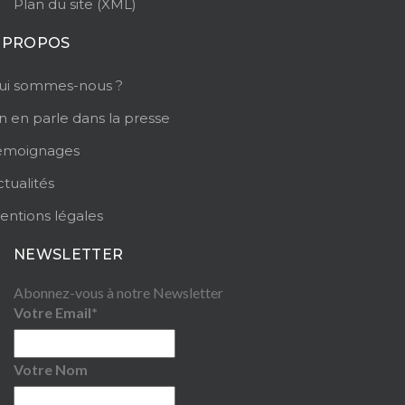
Plan du site (XML)
 PROPOS
ui sommes-nous ?
n en parle dans la presse
émoignages
tualités
entions légales
NEWSLETTER
Abonnez-vous à notre Newsletter
Votre Email*
Votre Nom